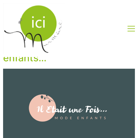
Il Etait une Fois… la mode
enfants…